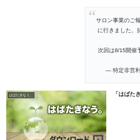
サロン事業のご報
に行きました。
次回は8/15
— 特定非営利
「はばたき
はばたきなう。